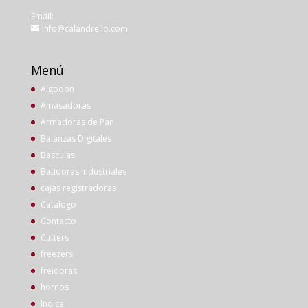
Email:
info@calandrello.com
Menú
Algodon
Amasadoras
Armadoras de Pan
Balanzas Digitales
Basculas
Batidoras Industriales
cajas registradoras
Catalogo
Contacto
Cutters
freezers
freidoras
hornos
Indice